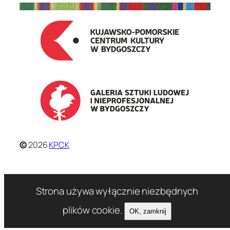
©
2026
KPCK
Strona używa wyłącznie niezbędnych
plików cookie.
OK, zamknij